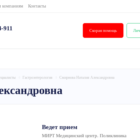
м компаниям
Контакты
4-911
Скорая помощь
Лич
ециалисты
Гастроэнтерология
Смирнова Наталия Александровна
ександровна
Ведет прием
МИРТ Медицинский центр. Поликлиника