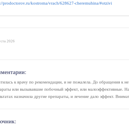
s://prodoctorov.ru/kostroma/vrach/628627-cheremuhina/#otzivi
уста 2026
ментарии:
тилась к врачу по рекомендации, и не пожалела. До обращения к н
араты или вызывавшие побочный эффект, или малоэффективные. На
льтатах назначила другие препараты, и лечение дало эффект. Вним
очник: