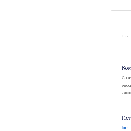
16 но
Ком
Спас
расс
симп
Ист
http