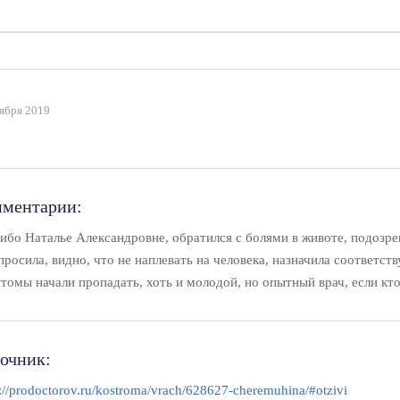
ября 2019
ментарии:
ибо Наталье Александровне, обратился с болями в животе, подозре
просила, видно, что не наплевать на человека, назначила соответст
томы начали пропадать, хоть и молодой, но опытный врач, если кто
очник:
s://prodoctorov.ru/kostroma/vrach/628627-cheremuhina/#otzivi