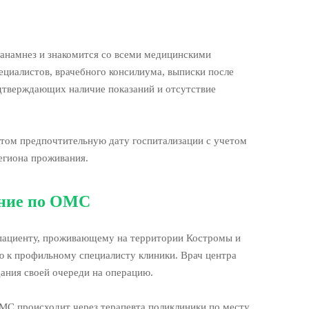
 анамнез и знакомится со всеми медицинскими
ециалистов, врачебного консилиума, выписки после
одтверждающих наличие показаний и отсутствие
ентом предпочтительную дату госпитализации с учетом
егиона проживания.
ение по ОМС
, пациенту, проживающему на территории Костромы и
ю к профильному специалисту клиники. Врач центра
ания своей очереди на операцию.
МС происходит через терапевта поликлиники по месту