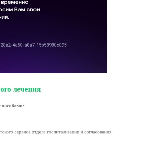
ого лечения
способами:
ского сервиса отдела госпитализации и согласования