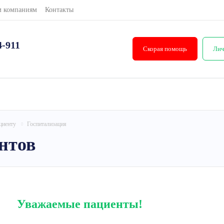
м компаниям
Контакты
4-911
Скорая помощь
Лич
циенту
Госпитализация
нтов
Уважаемые пациенты!