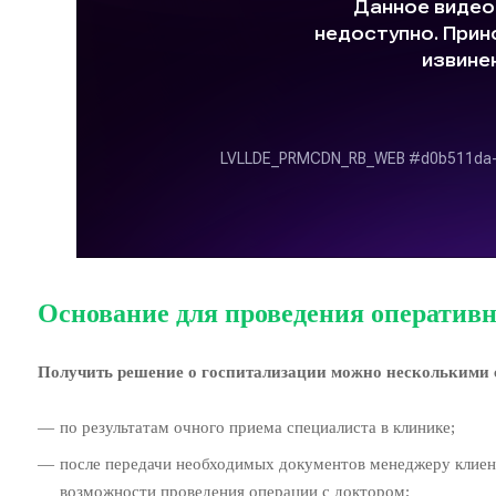
Основание для проведения оперативн
Получить решение о госпитализации можно несколькими 
по результатам очного приема специалиста в клинике;
после передачи необходимых документов менеджеру клиент
возможности проведения операции с доктором;