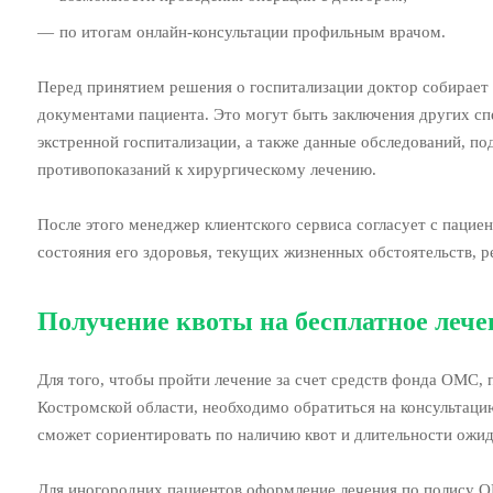
по итогам онлайн-консультации профильным врачом.
Перед принятием решения о госпитализации доктор собирает
документами пациента. Это могут быть заключения других сп
экстренной госпитализации, а также данные обследований, п
противопоказаний к хирургическому лечению.
После этого менеджер клиентского сервиса согласует с паци
состояния его здоровья, текущих жизненных обстоятельств, р
Получение квоты на бесплатное леч
Для того, чтобы пройти лечение за счет средств фонда ОМС
Костромской области, необходимо обратиться на консультаци
сможет сориентировать по наличию квот и длительности ожид
Для иногородних пациентов оформление лечения по полису О