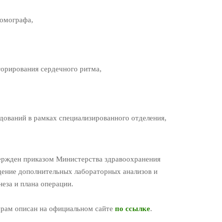
томографа,
торирования сердечного ритма,
дований в рамках специализированного отделения,
ержден приказом Министерства здравоохранения
дение дополнительных лабораторных анализов и
еза и плана операции.
урам описан на официальном сайте
по ссылке
.