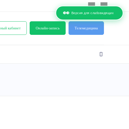
👀
Версия для слабовидящих
ный кабинет
Онлайн-запись
Телемедицина