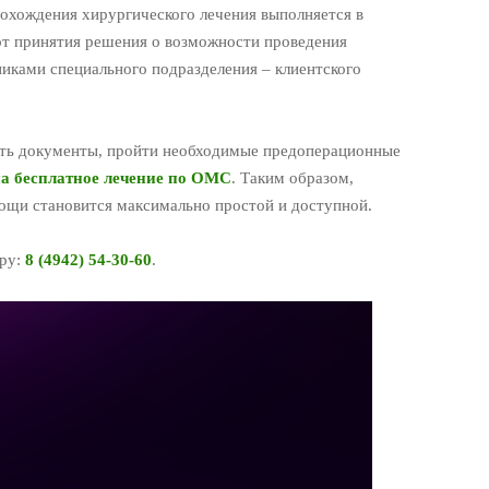
охождения хирургического лечения выполняется в
от принятия решения о возможности проведения
иками специального подразделения – клиентского
ть документы, пройти необходимые предоперационные
а бесплатное лечение по ОМС
. Таким образом,
ощи становится максимально простой и доступной.
еру:
8 (4942) 54-30-60
.