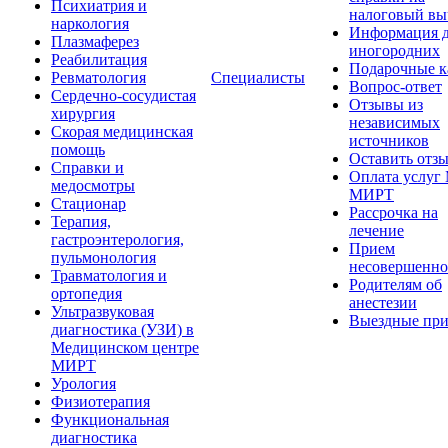
Психиатрия и
налоговый вы
наркология
Информация 
Плазмаферез
иногородних
Реабилитация
Подарочные к
Ревматология
Специалисты
Вопрос-ответ
Сердечно-сосудистая
Отзывы из
хирургия
независимых
Скорая медицинская
источников
помощь
Оставить отз
Справки и
Оплата услуг
медосмотры
МИРТ
Стационар
Рассрочка на
Терапия,
лечение
гастроэнтерология,
Прием
пульмонология
несовершенно
Травматология и
Родителям об
ортопедия
анестезии
Ультразвуковая
Выездные пр
диагностика (УЗИ) в
Медицинском центре
МИРТ
Урология
Физиотерапия
Функциональная
диагностика