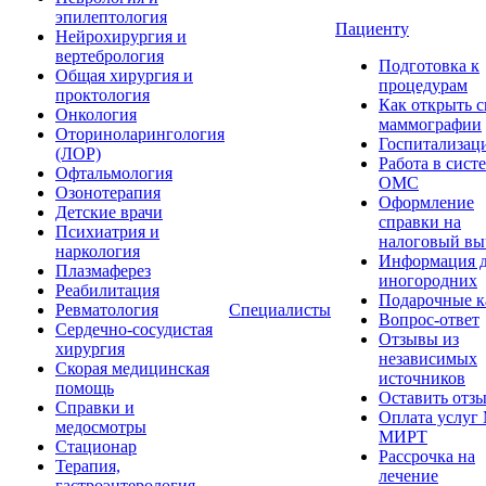
эпилептология
Пациенту
Нейрохирургия и
вертебрология
Подготовка к
Общая хирургия и
процедурам
проктология
Как открыть 
Онкология
маммографии
Оториноларингология
Госпитализац
(ЛОР)
Работа в сист
Офтальмология
ОМС
Озонотерапия
Оформление
Детские врачи
справки на
Психиатрия и
налоговый вы
наркология
Информация 
Плазмаферез
иногородних
Реабилитация
Подарочные к
Ревматология
Специалисты
Вопрос-ответ
Сердечно-сосудистая
Отзывы из
хирургия
независимых
Скорая медицинская
источников
помощь
Оставить отз
Справки и
Оплата услуг
медосмотры
МИРТ
Стационар
Рассрочка на
Терапия,
лечение
гастроэнтерология,