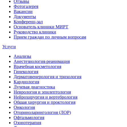
Отзывы
Фотогалерея
Вакансии
Документы
Конференц-зал
Основатель клиники МИРТ
Руководство клиники
Прием граждан по личным вопросам
Услуги
Анализы
Анестезиология-реанимация
Врачебная косметология
Гинекология
Дерматовенерология и трихология
Кардиология
Лучевая диагностика
Неврология и эпилептология
Нейрохирургия и вертебрология
Общая хирургия и проктология
Онкология
Оториноларингология (ЛОР)
Офтальмология
Озонотерапия