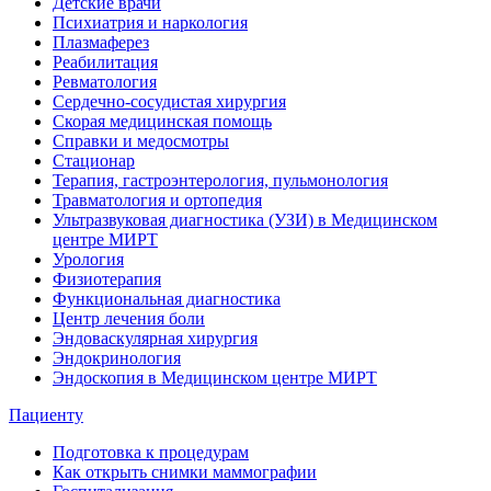
Детские врачи
Психиатрия и наркология
Плазмаферез
Реабилитация
Ревматология
Сердечно-сосудистая хирургия
Скорая медицинская помощь
Справки и медосмотры
Стационар
Терапия, гастроэнтерология, пульмонология
Травматология и ортопедия
Ультразвуковая диагностика (УЗИ) в Медицинском
центре МИРТ
Урология
Физиотерапия
Функциональная диагностика
Центр лечения боли
Эндоваскулярная хирургия
Эндокринология
Эндоскопия в Медицинском центре МИРТ
Пациенту
Подготовка к процедурам
Как открыть снимки маммографии