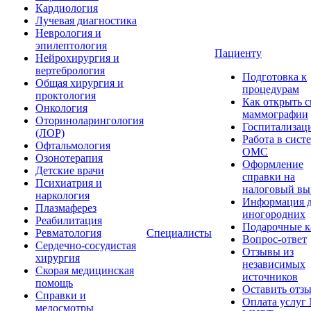
Кардиология
Лучевая диагностика
Неврология и
эпилептология
Пациенту
Нейрохирургия и
вертебрология
Подготовка к
Общая хирургия и
процедурам
проктология
Как открыть 
Онкология
маммографии
Оториноларингология
Госпитализац
(ЛОР)
Работа в сист
Офтальмология
ОМС
Озонотерапия
Оформление
Детские врачи
справки на
Психиатрия и
налоговый вы
наркология
Информация 
Плазмаферез
иногородних
Реабилитация
Подарочные к
Ревматология
Специалисты
Вопрос-ответ
Сердечно-сосудистая
Отзывы из
хирургия
независимых
Скорая медицинская
источников
помощь
Оставить отз
Справки и
Оплата услуг
медосмотры