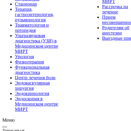
МИРТ
Стационар
Рассрочка на
Терапия,
лечение
гастроэнтерология,
Прием
пульмонология
несовершенно
Травматология и
Родителям об
ортопедия
анестезии
Ультразвуковая
Выездные пр
диагностика (УЗИ) в
Медицинском центре
МИРТ
Урология
Физиотерапия
Функциональная
диагностика
Центр лечения боли
Эндоваскулярная
хирургия
Эндокринология
Эндоскопия в
Медицинском центре
МИРТ
Меню
Записаться