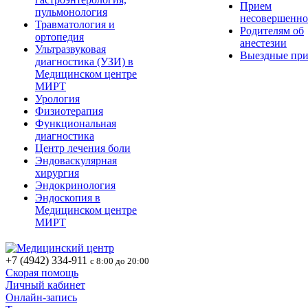
Прием
пульмонология
несовершенно
Травматология и
Родителям об
ортопедия
анестезии
Ультразвуковая
Выездные пр
диагностика (УЗИ) в
Медицинском центре
МИРТ
Урология
Физиотерапия
Функциональная
диагностика
Центр лечения боли
Эндоваскулярная
хирургия
Эндокринология
Эндоскопия в
Медицинском центре
МИРТ
+7 (4942) 334-911
с 8:00 до 20:00
Скорая помощь
Личный кабинет
Онлайн-запись