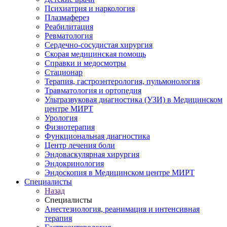
Психиатрия и наркология
Плазмаферез
Реабилитация
Ревматология
Сердечно-сосудистая хирургия
Скорая медицинская помощь
Справки и медосмотры
Стационар
Терапия, гастроэнтерология, пульмонология
Травматология и ортопедия
Ультразвуковая диагностика (УЗИ) в Медицинском
центре МИРТ
Урология
Физиотерапия
Функциональная диагностика
Центр лечения боли
Эндоваскулярная хирургия
Эндокринология
Эндоскопия в Медицинском центре МИРТ
Специалисты
Назад
Специалисты
Анестезиология, реанимация и интенсивная
терапия