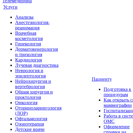
Телемедицина
Услуги
Анализы
Анестезиология-
реанимация
Врачебная
косметология
Гинекология
Дерматовенерология
и трихология
Кардиология
Лучевая диагностика
Неврология и
эпилептология
Пациенту
Нейрохирургия и
вертебрология
Подготовка к
Общая хирургия и
процедурам
проктология
Как открыть 
Онкология
маммографии
Оториноларингология
Госпитализац
(ЛОР)
Работа в сист
Офтальмология
ОМС
Озонотерапия
Оформление
Детские врачи
справки на