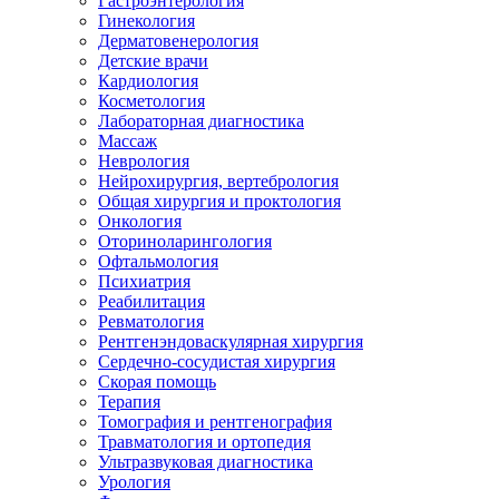
Гастроэнтерология
Гинекология
Дерматовенерология
Детские врачи
Кардиология
Косметология
Лабораторная диагностика
Массаж
Неврология
Нейрохирургия, вертебрология
Общая хирургия и проктология
Онкология
Оториноларингология
Офтальмология
Психиатрия
Реабилитация
Ревматология
Рентгенэндоваскулярная хирургия
Сердечно-сосудистая хирургия
Скорая помощь
Терапия
Томография и рентгенография
Травматология и ортопедия
Ультразвуковая диагностика
Урология