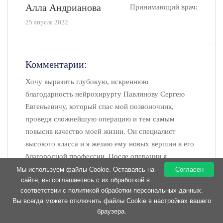
Алла Андрианова
Принимающий врач:
25 апреля 2022
Комментарии:
Хочу выразить глубокую, искреннюю
благодарность нейрохирургу Павлинову Сергею
Евгеньевичу, который спас мой позвоночник,
проведя сложнейшую операцию и тем самым
повысив качество моей жизни. Он специалист
высокого класса и я желаю ему новых вершин в его
благородной профессии. После операции я
проходила реабилитацию в Вашей клинике. Хочу
Мы используем файлы Cookie. Оставаясь на
Согласен
сайте, вы соглашаетесь с их обработкой в
отметить чуткое и внимательное отношение
соответствии с политикой обработки персональных данных.
невролога Локтионовой Марины Петровны,
Вы всегда можете отключить файлы Cookie в настройках вашего
кардиолога Виноградовой Ларисы Германовны,
браузера.
Позвонить
Записаться
Личный кабинет
Мед. туризм
физиотерапевта Соболевой Людмилы Валерьевны и