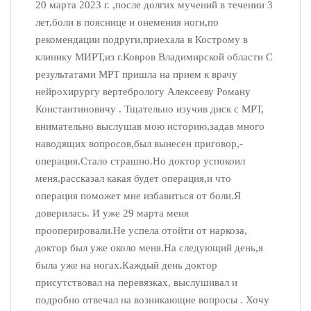
20 марта 2023 г. ,после долгих мучений в течении 3
лет,боли в пояснице и онемения ноги,по
рекомендации подруги,приехала в Кострому в
клинику МИРТ,из г.Ковров Владимирской области С
результатами МРТ пришла на прием к врачу
нейрохирургу вертебрологу Алексееву Роману
Константиновичу . Тщательно изучив диск с МРТ,
внимательно выслушав мою историю,задав много
наводящих вопросов,был вынесен приговор,-
операция.Стало страшно.Но доктор успокоил
меня,рассказал какая будет операция,и что
операция поможет мне избавиться от боли.Я
доверилась. И уже 29 марта меня
прооперировали.Не успела отойти от наркоза,
доктор был уже около меня.На следующий день,я
была уже на ногах.Каждый день доктор
присутствовал на перевязках, выслушивал и
подробно отвечал на возникающие вопросы . Хочу