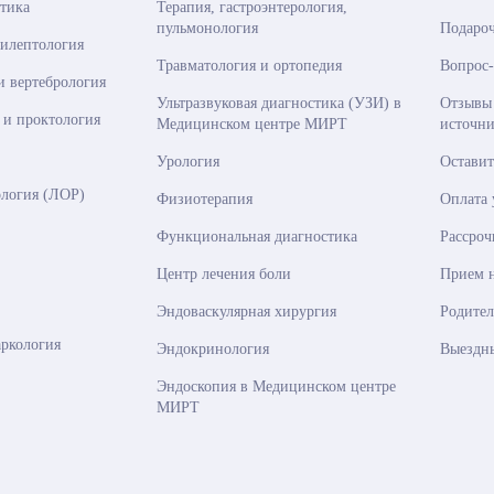
стика
Терапия, гастроэнтерология,
пульмонология
Подаро
пилептология
Травматология и ортопедия
Вопрос-
и вертебрология
Ультразвуковая диагностика (УЗИ) в
Отзывы
 и проктология
Медицинском центре МИРТ
источни
Урология
Оставит
логия (ЛОР)
Физиотерапия
Оплата
Функциональная диагностика
Рассроч
Центр лечения боли
Прием 
Эндоваскулярная хирургия
Родител
аркология
Эндокринология
Выездн
Эндоскопия в Медицинском центре
МИРТ