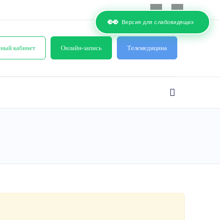
👀
Версия для слабовидящих
ный кабинет
Онлайн-запись
Телемедицина