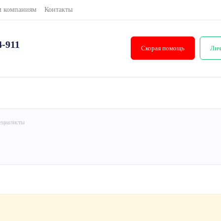
м компаниям
Контакты
4-911
Скорая помощь
Лич
ециалисты