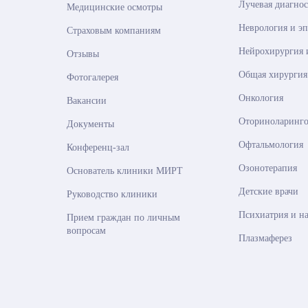
Лучевая диагно
Медицинские осмотры
Неврология и э
Страховым компаниям
Нейрохирургия 
Отзывы
Общая хирургия
Фотогалерея
Онкология
Вакансии
Оториноларинго
Документы
Офтальмология
Конференц-зал
Озонотерапия
Основатель клиники МИРТ
Детские врачи
Руководство клиники
Психиатрия и н
Прием граждан по личным
вопросам
Плазмаферез