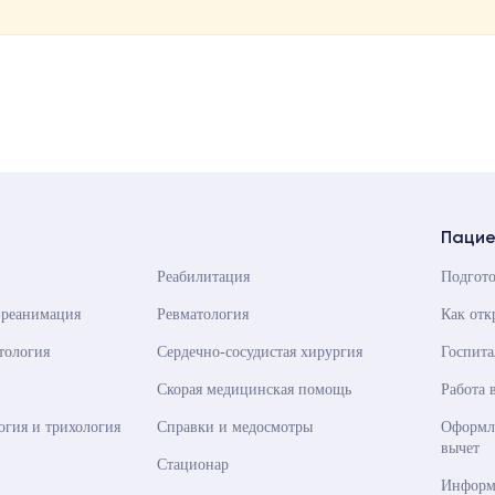
Пацие
Реабилитация
Подгото
-реанимация
Ревматология
Как от
тология
Сердечно-сосудистая хирургия
Госпита
Скорая медицинская помощь
Работа 
огия и трихология
Справки и медосмотры
Оформле
вычет
Стационар
Информ