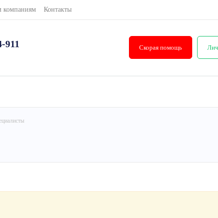
м компаниям
Контакты
4-911
Скорая помощь
Лич
ециалисты