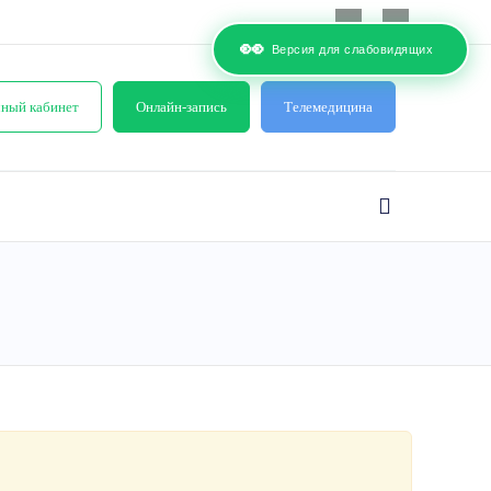
👀
Версия для слабовидящих
ный кабинет
Онлайн-запись
Телемедицина