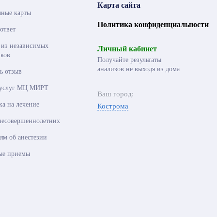
Карта сайта
чные карты
Политика конфиденциальности
ответ
 из независимых
Личный кабинет
ков
Получайте результаты
анализов не выходя из дома
ь отзыв
 услуг МЦ МИРТ
Ваш город:
ка на лечение
Кострома
несовершеннолетних
ям об анестезии
ые приемы