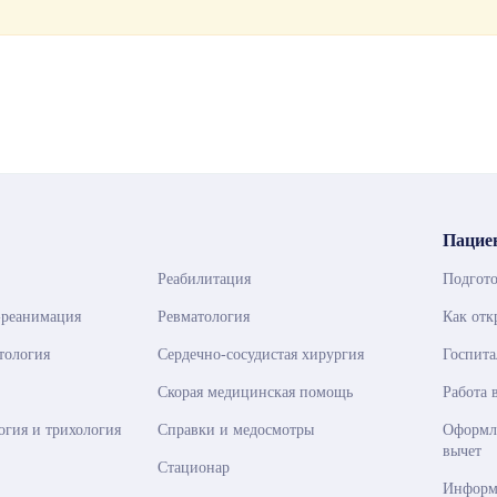
Пацие
Реабилитация
Подгото
-реанимация
Ревматология
Как от
тология
Сердечно-сосудистая хирургия
Госпита
Скорая медицинская помощь
Работа 
огия и трихология
Справки и медосмотры
Оформле
вычет
Стационар
Информ