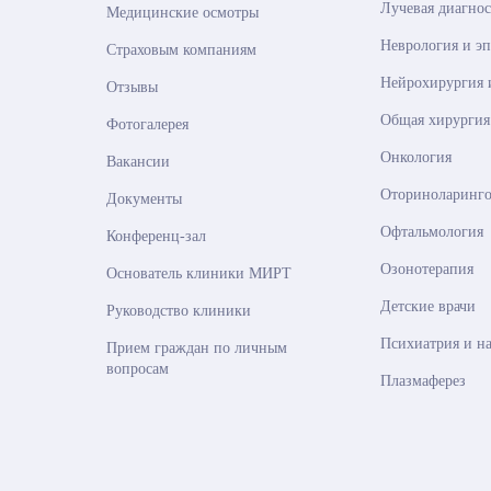
Лучевая диагно
Медицинские осмотры
Неврология и э
Страховым компаниям
Нейрохирургия 
Отзывы
Общая хирургия
Фотогалерея
Онкология
Вакансии
Оториноларинго
Документы
Офтальмология
Конференц-зал
Озонотерапия
Основатель клиники МИРТ
Детские врачи
Руководство клиники
Психиатрия и н
Прием граждан по личным
вопросам
Плазмаферез