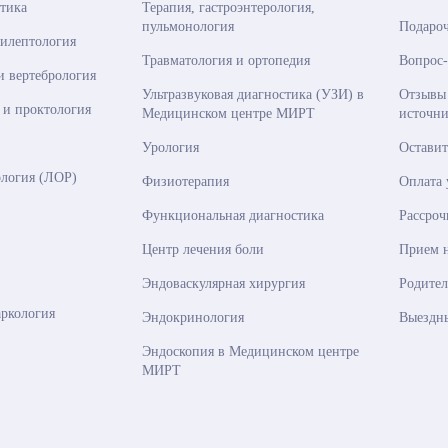
стика
Терапия, гастроэнтерология,
пульмонология
Подаро
пилептология
Травматология и ортопедия
Вопрос-
и вертебрология
Ультразвуковая диагностика (УЗИ) в
Отзывы
 и проктология
Медицинском центре МИРТ
источни
Урология
Оставит
логия (ЛОР)
Физиотерапия
Оплата
Функциональная диагностика
Рассроч
Центр лечения боли
Прием 
Эндоваскулярная хирургия
Родител
аркология
Эндокринология
Выездн
Эндоскопия в Медицинском центре
МИРТ