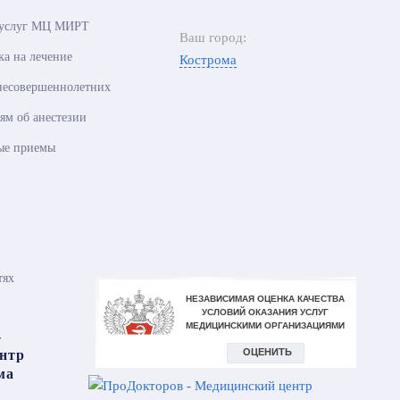
 услуг МЦ МИРТ
Ваш город:
ка на лечение
Кострома
несовершеннолетних
ям об анестезии
ые приемы
тях