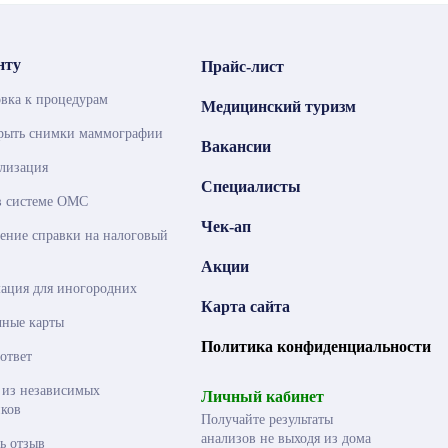
нту
Прайс-лист
вка к процедурам
Медицинский туризм
крыть снимки маммографии
Вакансии
лизация
Специалисты
в системе ОМС
Чек-ап
ние справки на налоговый
Акции
ация для иногородних
Карта сайта
чные карты
Политика конфиденциальности
ответ
 из независимых
Личный кабинет
ков
Получайте результаты
анализов не выходя из дома
ь отзыв