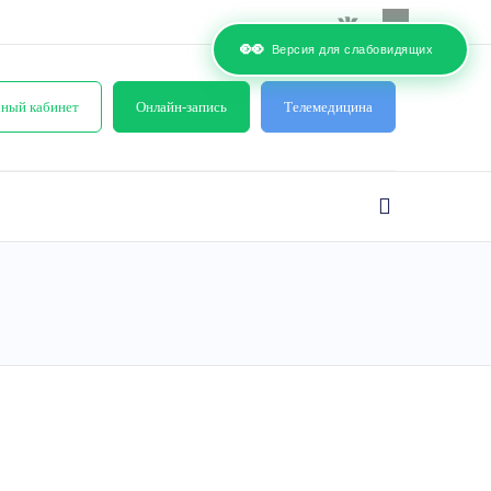
👀
Версия для слабовидящих
ный кабинет
Онлайн-запись
Телемедицина