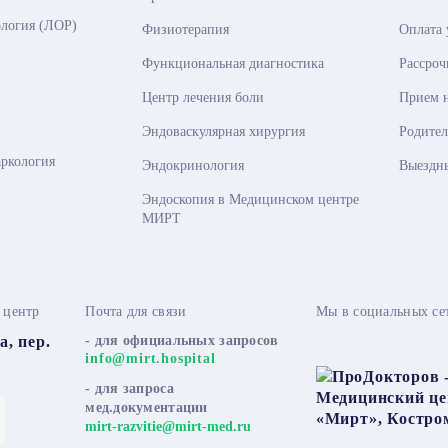
логия (ЛОР)
Физиотерапия
Оплата
Функциональная диагностика
Рассроч
Центр лечения боли
Прием 
Эндоваскулярная хирургия
Родител
аркология
Эндокринология
Выездн
Эндоскопия в Медицинском центре
МИРТ
 центр
Почта для связи
Мы в социальных се
а, пер.
- для официальных запросов
info@mirt.hospital
- для запроса
мед.документации
mirt-razvitie@mirt-med.ru