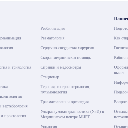
Пацие
Реабилитация
Подгото
-реанимация
Ревматология
Как от
тология
Сердечно-сосудистая хирургия
Госпита
Скорая медицинская помощь
Работа 
огия и трихология
Справки и медосмотры
Оформле
вычет
Стационар
Информ
стика
Терапия, гастроэнтерология,
пульмонология
Подаро
пилептология
Травматология и ортопедия
Вопрос-
и вертебрология
Ультразвуковая диагностика (УЗИ) в
Отзывы
 и проктология
Медицинском центре МИРТ
источни
Урология
Оставит