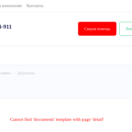
м компаниям
Контакты
4-911
Скорая помощь
Лич
клинике
Документы
Cannot find 'documents' template with page 'detail'