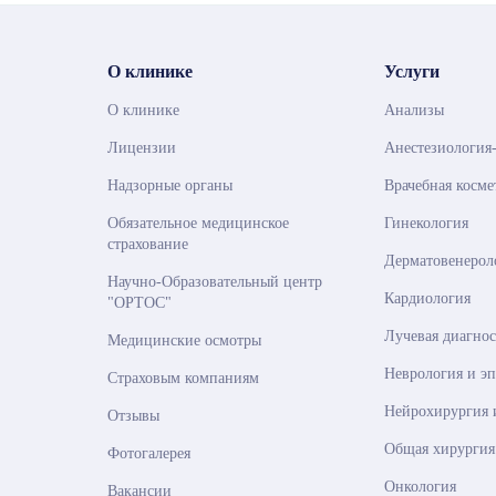
О клинике
Услуги
О клинике
Анализы
Лицензии
Анестезиология
Надзорные органы
Врачебная косме
Обязательное медицинское
Гинекология
страхование
Дерматовенерол
Научно-Образовательный центр
Кардиология
"ОРТОС"
Лучевая диагно
Медицинские осмотры
Неврология и э
Страховым компаниям
Нейрохирургия 
Отзывы
Общая хирургия
Фотогалерея
Онкология
Вакансии