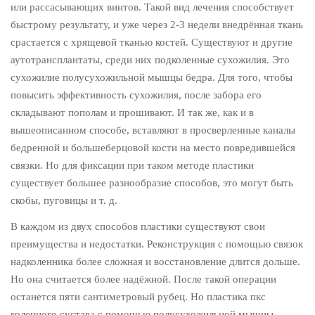
или рассасывающих винтов. Такой вид лечения способствует
быстрому результату, и уже через 2-3 недели внедрённая ткань
срастается с хрящевой тканью костей. Существуют и другие
аутотрансплантаты, среди них подколенные сухожилия. Это
сухожилие полусухожильной мышцы бедра. Для того, чтобы
повысить эффективность сухожилия, после забора его
складывают пополам и прошивают. И так же, как и в
вышеописанном способе, вставляют в просверленные каналы
бедренной и большеберцовой кости на место повредившейся
связки. Но для фиксации при таком методе пластики
существует большее разнообразие способов, это могут быть
скобы, пуговицы и т. д.
В каждом из двух способов пластики существуют свои
преимущества и недостатки. Реконструкция с помощью связок
надколенника более сложная и восстановление длится дольше.
Но она считается более надёжной. После такой операции
останется пяти сантиметровый рубец. Но пластика пкс
коленного сустава с помощью полусухожильной мышцы